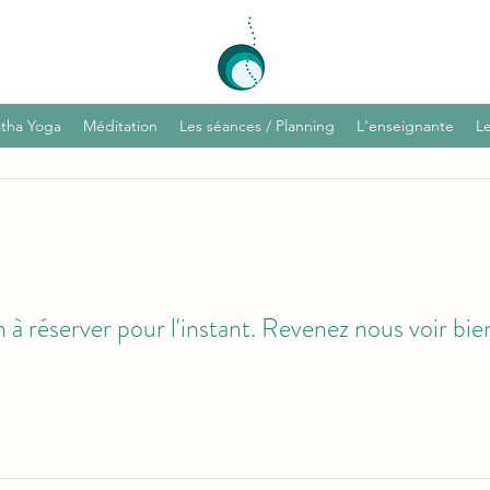
tha Yoga
Méditation
Les séances / Planning
L'enseignante
Le
 à réserver pour l'instant. Revenez nous voir bie