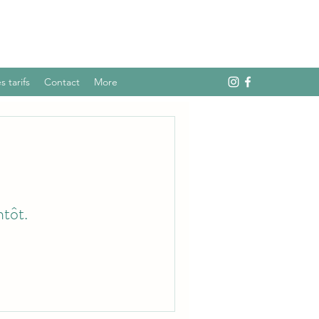
s tarifs
Contact
More
ntôt.