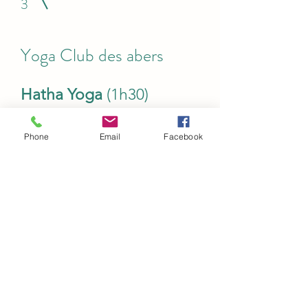
3
Yoga Club des abers
Hatha Yoga
(1h30)
Phone
Email
Facebook
Cours d'essai gratuit au mois de
septembre
Renseignements sur les
tarifs et inscription auprès
de l'association Yoga Club
des Abers