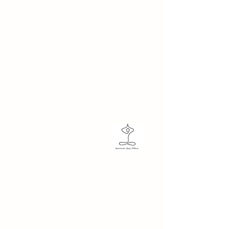
3 rue des camélias
Formiroise Home
29200 BREST
https://formiroise.com/formiroise-home/
Association Yoga Milizac
Milizac
Le jeudi
Hatha Yoga
le jeudi (1h30)
09:15 - 10:45
11:00 - 12:30
Salle du Garo
7 rue Kerhenguer
29290 MILIZAC-GUIPRONVEL