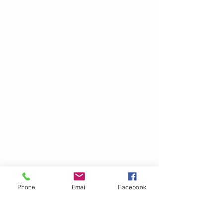
Hatha Yoga
le jeudi (1h30)
14:00 - 15:30​
Salle Guy Maguer
29290 MILIZAC-GUIPRONVEL
https://aymilizac.legtux.org/horaires/
Phone
Email
Facebook