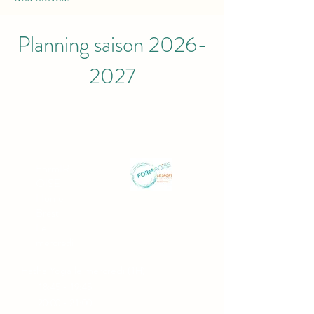
Planning saison
2026-
2027
FormIR
OISE
Home
Brest
Le
mercredi
Hatha Yoga
le mercredi (1H)
18:45 - 19:45
20:00 - 21:00